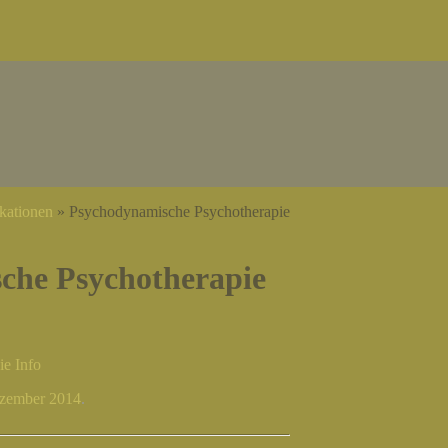
ikationen
»
Psychodynamische Psychotherapie
che Psychotherapie
e Info
ezember 2014
.