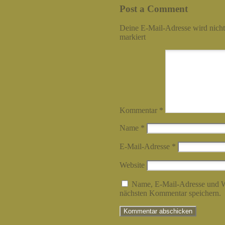
Post a Comment
Deine E-Mail-Adresse wird nicht 
markiert
Kommentar
*
Name
*
E-Mail-Adresse
*
Website
Name, E-Mail-Adresse und W
nächsten Kommentar speichern.