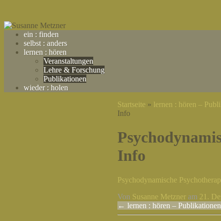
ein : finden
selbst : anders
lernen : hören
Veranstaltungen
Lehre & Forschung
Publikationen
wieder : holen
Startseite
»
lernen : hören – Publ
Susanne Metzner
Info
Psychodynamis
Info
Psychodynamische Psychotherapi
Von
Susanne Metzner
am
21. D
←
lernen : hören – Publikationen