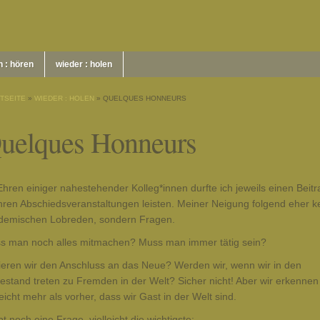
n : hören
wieder : holen
NER
TSEITE
»
WIEDER : HOLEN
»
QUELQUES HONNEURS
uelques Honneurs
hren einiger nahestehender Kolleg*innen durfte ich jeweils einen Beitr
ihren Abschiedsveranstaltungen leisten. Meiner Neigung folgend eher k
demischen Lobreden, sondern Fragen.
s man noch alles mitmachen? Muss man immer tätig sein?
lieren wir den Anschluss an das Neue? Werden wir, wenn wir in den
estand treten zu Fremden in der Welt? Sicher nicht! Aber wir erkennen
leicht mehr als vorher, dass wir Gast in der Welt sind.
bt noch eine Frage, vielleicht die wichtigste: