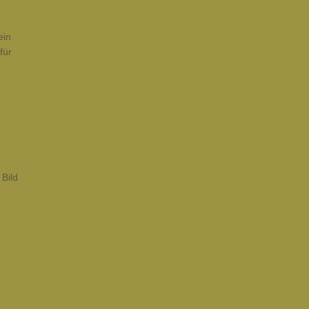
ein
für
Bild